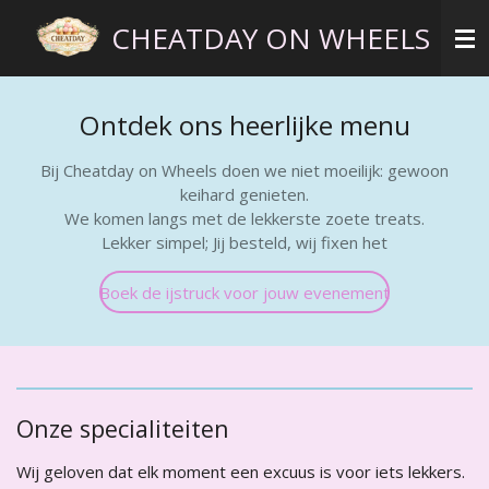
Ga
CHEATDAY ON WHEELS
direct
naar
de
Ontdek ons heerlijke menu
hoofdinhoud
Bij Cheatday on Wheels doen we niet moeilijk: gewoon
keihard genieten.
We komen langs met de lekkerste zoete treats.
Lekker simpel; Jij besteld, wij fixen het
Boek de ijstruck voor jouw evenement
Onze specialiteiten
Wij geloven dat elk moment een excuus is voor iets lekkers.