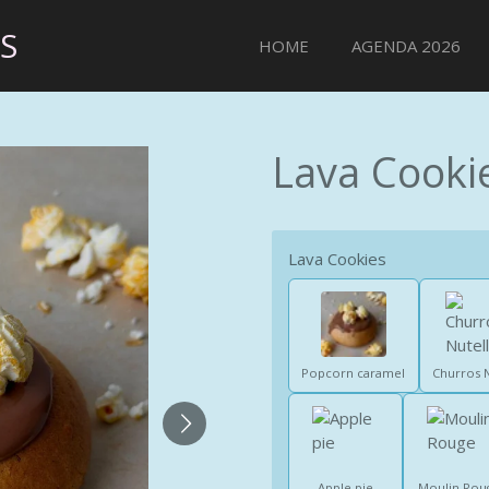
S
HOME
AGENDA 2026
Lava Cooki
Lava Cookies
Popcorn caramel
Churros N
Apple pie
Moulin Rou