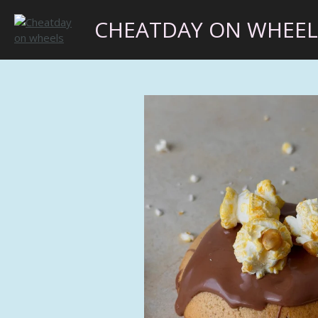
Ga
CHEATDAY ON WHEEL
direct
naar
de
hoofdinhoud