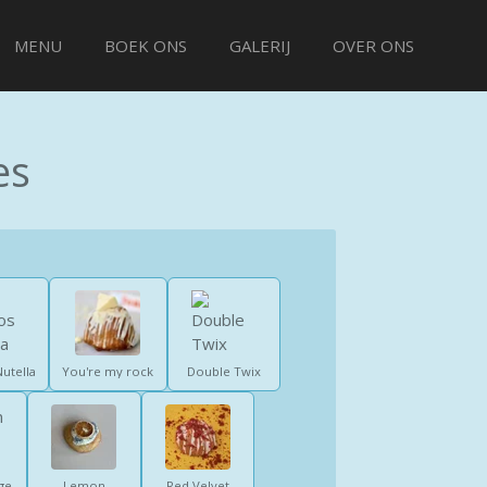
MENU
BOEK ONS
GALERIJ
OVER ONS
es
utella
You're my rock
Double Twix
ge
Lemon
Red Velvet